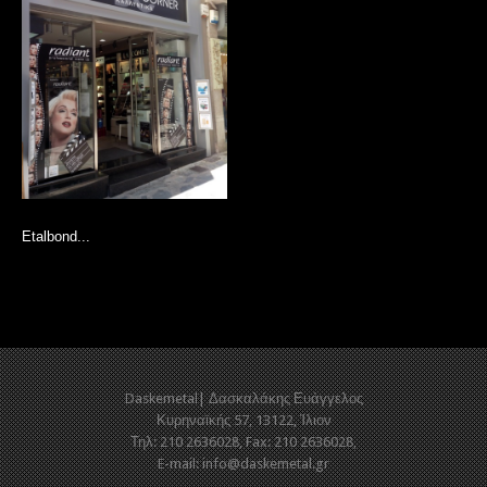
Etalbond...
Daskemetal| Δασκαλάκης Ευάγγελος
Κυρηναϊκής 57, 13122, Ίλιον
Τηλ: 210 2636028, Fax: 210 2636028,
E-mail:
info@daskemetal.gr