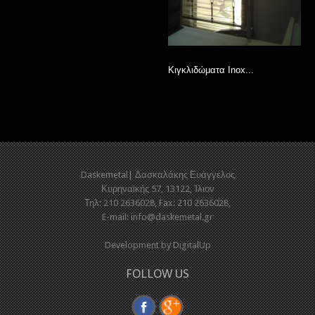
Κιγκλιδώματα Inox...
Daskemetal| Δασκαλάκης Ευάγγελος
Κυρηναϊκής 57, 13122, Ίλιον
Τηλ: 210 2636028, Fax: 210 2636028,
E-mail:
info@daskemetal.gr
Development by
DigitalUp
FOLLOW US