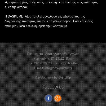
εξασφάλιση μιας σύγχρονης, ποιοτικής κατασκευής, στις καλύτερες
τιμές της αγοράς.
Η DASKEMETAL αποτελεί συνώνυμο της αξιοπιστίας, της
διαχρονικής ποιότητας και του επαγγελματισμού. Γιατί κάθε σας
επιθυμία / ιδέα / σκέψη, εμείς την υλοποιούμε!
Daskemetal| Δασκαλάκης Ευάγγελος
Κυρηναϊκής 57, 13122, Ίλιον
Τηλ: 210 2636028, Fax: 210 2636028,
E-mail:
info@daskemetal.gr
Development by
DigitalUp
FOLLOW US