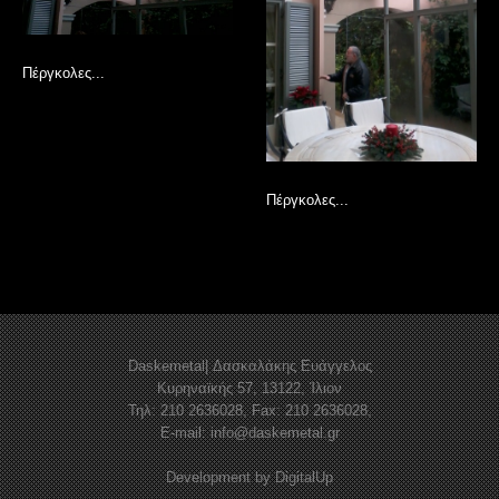
Πέργκολες...
Πέργκολες...
Daskemetal| Δασκαλάκης Ευάγγελος
Κυρηναϊκής 57, 13122, Ίλιον
Τηλ: 210 2636028, Fax: 210 2636028,
E-mail:
info@daskemetal.gr
Development by
DigitalUp